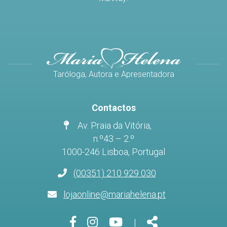
Taróloga, Autora e Apresentadora
Contactos
Av. Praia da Vitória,
n.º43 – 2.º
1000-246 Lisboa, Portugal
(00351) 210 929 030
lojaonline@mariahelena.pt
Página
Página
Página
Share
|