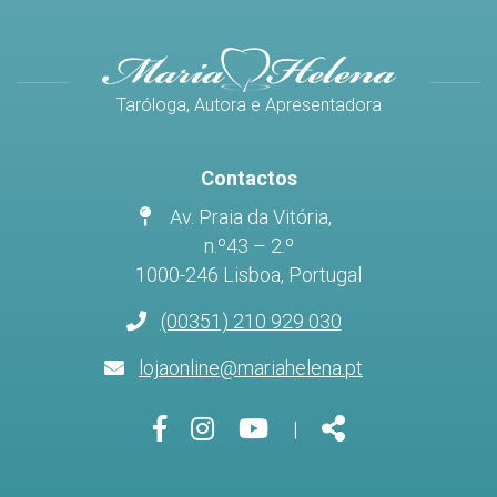
Taróloga, Autora e Apresentadora
Contactos
Av. Praia da Vitória,
n.º43 – 2.º
1000-246 Lisboa, Portugal
(00351) 210 929 030
lojaonline@mariahelena.pt
Página
Página
Página
Share
|
do
do
do
Facebook
Instagram
Youtube