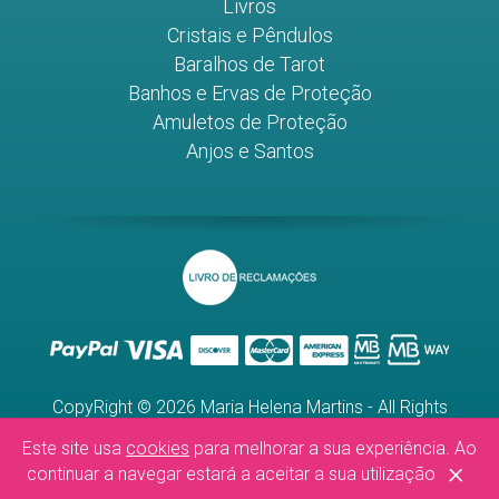
Livros
Cristais e Pêndulos
Baralhos de Tarot
Banhos e Ervas de Proteção
Amuletos de Proteção
Anjos e Santos
CopyRight © 2026 Maria Helena Martins - All Rights
Reserved.
Este site usa
cookies
para melhorar a sua experiência. Ao
WebDesign by
Global Pixel
×
continuar a navegar estará a aceitar a sua utilização