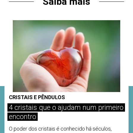
Saiba mais
CRISTAIS E PÊNDULOS
C
4 cristais que o ajudam num primeiro
O
encontro
Es
ex
O poder dos cristais é conhecido há séculos,