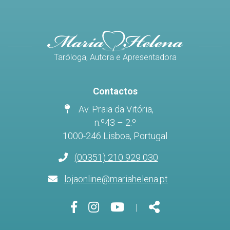
Taróloga, Autora e Apresentadora
Contactos
Av. Praia da Vitória,
n.º43 – 2.º
1000-246 Lisboa, Portugal
(00351) 210 929 030
lojaonline@mariahelena.pt
Página
Página
Página
Share
|
do
do
do