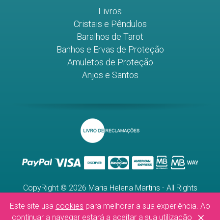
Livros
Cristais e Pêndulos
Baralhos de Tarot
Banhos e Ervas de Proteção
Amuletos de Proteção
Anjos e Santos
CopyRight © 2026 Maria Helena Martins - All Rights
Reserved.
Este site usa
cookies
para melhorar a sua experiência. Ao
WebDesign by
Global Pixel
×
continuar a navegar estará a aceitar a sua utilização