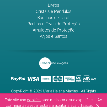
Livros
Cristais e Pêndulos
Baralhos de Tarot
Banhos e Ervas de Proteção
Amuletos de Proteção
Anjos e Santos
CopyRight © 2026 Maria Helena Martins - All Rights
Reserved.
Este site usa
cookies
para melhorar a sua experiência. Ao
WebDesign by
Global Pixel
×
continuar a navegar estará a aceitar a sua utilização