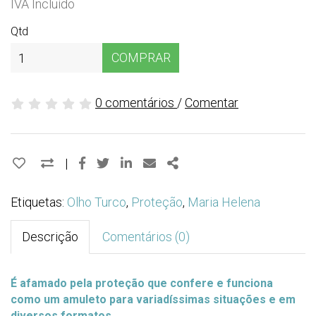
IVA Incluído
Qtd
COMPRAR
0 comentários
/
Comentar
Facebook
Twitter
Linkedin
Email
Share
|
Etiquetas:
Olho Turco
,
Proteção
,
Maria Helena
Descrição
Comentários (0)
É afamado pela proteção que confere e funciona
como um amuleto para variadíssimas situações e em
diversos formatos.