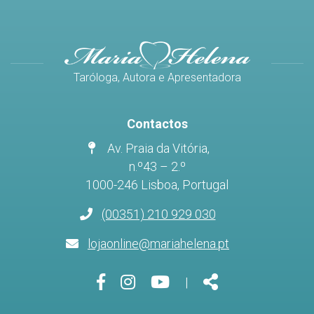
Taróloga, Autora e Apresentadora
Contactos
Av. Praia da Vitória,
n.º43 – 2.º
1000-246 Lisboa, Portugal
(00351) 210 929 030
lojaonline@mariahelena.pt
Página
Página
Página
Share
|
do
do
do