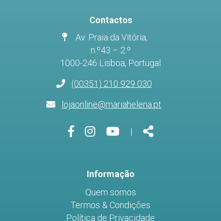
Contactos
Av. Praia da Vitória,
n.º43 – 2.º
1000-246 Lisboa, Portugal
(00351) 210 929 030
lojaonline@mariahelena.pt
Página
Página
Página
Share
|
do
do
do
Facebook
Instagram
Youtube
Informação
Quem somos
Termos & Condições
Política de Privacidade