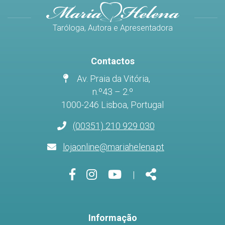
Taróloga, Autora e Apresentadora
Contactos
Av. Praia da Vitória,
n.º43 – 2.º
1000-246 Lisboa, Portugal
(00351) 210 929 030
lojaonline@mariahelena.pt
Página
Página
Página
Share
|
do
do
do
Facebook
Instagram
Youtube
Informação