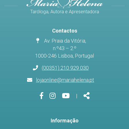
Taróloga, Autora e Apresentadora
Contactos
Av. Praia da Vitória,
n.º43 – 2.º
1000-246 Lisboa, Portugal
(00351) 210 929 030
lojaonline@mariahelena.pt
Página
Página
Página
Share
|
do
do
do
Facebook
Instagram
Youtube
Informação